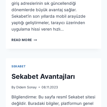
giriş adreslerinin sık güncellendiği
dönemlerde büyük avantaj sağlar.
Sekabet’in son yıllarda mobil arayüzde
yaptığı geliştirmeler, tarayıcı üzerinden
uygulama hissi veren hızlı…
SEKABET
READ MORE
MOBIL
SEKABET
Sekabet Avantajları
By
Didem Sonay
08.11.2023
Bilgilendirme: Bu sayfa resmî Sekabet sitesi
değildir. Buradaki bilgiler, platformun genel