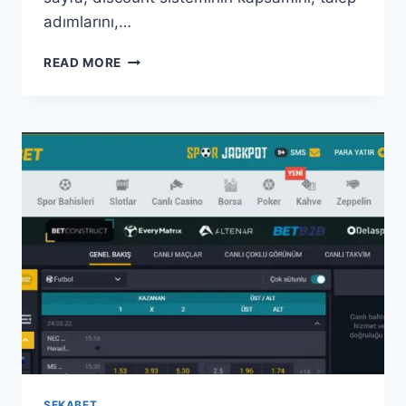
adımlarını,…
SEKABET
READ MORE
DISCOUNT
–
KAYIP
BONUSU
SEKABET