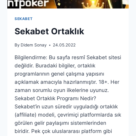
SEKABET
Sekabet Ortaklık
By
Didem Sonay
24.05.2022
Bilgilendirme: Bu sayfa resmî Sekabet sitesi
değildir. Buradaki bilgiler, ortaklık
programlarının genel çalışma yapısını
açıklamak amacıyla hazırlanmıştır. 18+. Her
zaman sorumlu oyun ilkelerine uyunuz.
Sekabet Ortaklık Programı Nedir?
Sekabet’in uzun süredir uyguladığı ortaklık
(affiliate) modeli, çevrimiçi platformlarda sık
görülen gelir paylaşımı sistemlerinden
biridir. Pek çok uluslararası platform gibi