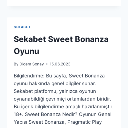
ŞIKAYET
SEKABET
Sekabet Sweet Bonanza
Oyunu
By
Didem Sonay
15.06.2023
Bilgilendirme: Bu sayfa, Sweet Bonanza
oyunu hakkında genel bilgiler sunar.
Sekabet platformu, yalnızca oyunun
oynanabildiği çevrimiçi ortamlardan biridir.
Bu içerik bilgilendirme amaçlı hazırlanmıştır.
18+. Sweet Bonanza Nedir? Oyunun Genel
Yapısı Sweet Bonanza, Pragmatic Play