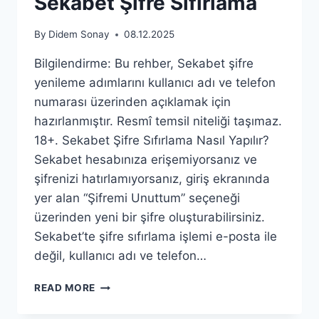
Sekabet Şifre Sıfırlama
By
Didem Sonay
08.12.2025
Bilgilendirme: Bu rehber, Sekabet şifre
yenileme adımlarını kullanıcı adı ve telefon
numarası üzerinden açıklamak için
hazırlanmıştır. Resmî temsil niteliği taşımaz.
18+. Sekabet Şifre Sıfırlama Nasıl Yapılır?
Sekabet hesabınıza erişemiyorsanız ve
şifrenizi hatırlamıyorsanız, giriş ekranında
yer alan “Şifremi Unuttum” seçeneği
üzerinden yeni bir şifre oluşturabilirsiniz.
Sekabet’te şifre sıfırlama işlemi e-posta ile
değil, kullanıcı adı ve telefon…
SEKABET
READ MORE
ŞIFRE
SIFIRLAMA