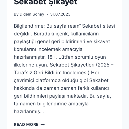
Sekabet Şikayet
By
Didem Sonay
31.07.2023
Bilgilendirme: Bu sayfa resmî Sekabet sitesi
değildir. Buradaki içerik, kullanıcıların
paylaştığı genel geri bildirimleri ve şikayet
konularını incelemek amacıyla
hazırlanmıştır. 18+. Lütfen sorumlu oyun
ilkelerine uyun. Sekabet Şikayetleri (2025 –
Tarafsız Geri Bildirim İncelemesi) Her
çevrimiçi platformda olduğu gibi Sekabet
hakkında da zaman zaman farklı kullanıcı
geri bildirimleri paylaşılmaktadır. Bu sayfa,
tamamen bilgilendirme amacıyla
hazırlanmış…
SEKABET
READ MORE